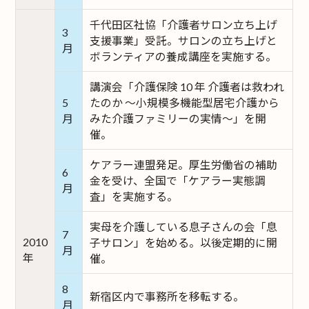
千代田区社協「介護者サロン立ち上げ
3
支援事業」受託。サロンの立ち上げと
月
ボランティアの養成講座を実施する。
講演会「介護保険 10 年 介護者は救われ
5
たのか ～小規模多機能型居宅介護から
月
みた介護ファミリーの実情～」を開
催。
ケアラー連盟発足。厚生労働省の補助
6
金を受け、全国で「ケアラー実態調
月
査」を実施する。
実母を介護している息子さんの会「息
7
2010
子サロン」を始める。以後定期的に開
月
年
催。
8
新宿区内で事務所を移転する。
月