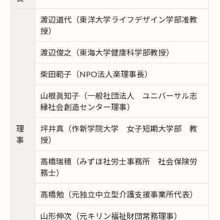
渡辺道代（東洋大学ライフデザイン学部准教
授）
渡辺俊之（東海大学健康科学部教授）
柴田範子（NPO法人楽理事長）
山根眞知子（一般社団法人 ユニバーサル志
縁社会創造センター理事）
理
坪井真（作新学院大学 女子短期大学部 教
事
授）
高橋瑞穂（みずほ社労士事務所 社会保険労
務士）
高橋勉（元独立中立型介護支援事業所代表）
山形伸次（元キリン福祉財団常務理事）