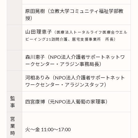
原田晃樹（立教大学コミュニティ福祉学部教
授）
山田理恵子
（医療法人トータルライフ医療会ウエル
ビーイング21訪問介護、居宅支援事業所 所長）
森川恵子（NPO法人介護者サポートネットワ
ークセンター・アラジン事務局長）
河相ありみ（NPO法人介護者サポートネット
ワークセンター・アラジンスタッフ）
監
四宮康博（元NPO法人葡萄の家理事）
事
営
業
火～金 11:00～17:00
時