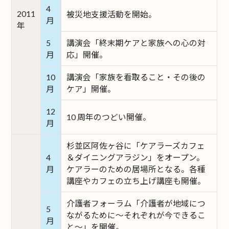
4
2011
被災地支援活動を開始。
月
年
5
講演会「終末期ケアと家族への心の対
月
応」開催。
10
講演会「家族を看取ること・その後の
月
ケア」開催。
12
10 周年のつどい開催。
月
杉並区阿佐ヶ谷に「ケアラーズカフェ
4
＆ダイニングアラジン」をオープン。
月
ケアラーのための居場所となる。各種
講座やカフェの立ち上げ講座も開催。
介護者フォーラム「介護者が地域につ
5
ながるために～それぞれが今できるこ
月
と～」を開催。