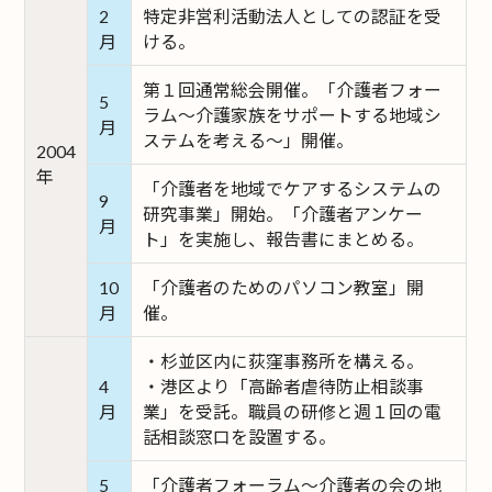
2
特定非営利活動法人としての認証を受
月
ける。
第１回通常総会開催。「介護者フォー
5
ラム～介護家族をサポートする地域シ
月
ステムを考える～」開催。
2004
年
「介護者を地域でケアするシステムの
9
研究事業」開始。「介護者アンケー
月
ト」を実施し、報告書にまとめる。
10
「介護者のためのパソコン教室」開
月
催。
・杉並区内に荻窪事務所を構える。
4
・港区より「高齢者虐待防止相談事
月
業」を受託。職員の研修と週１回の電
話相談窓口を設置する。
5
「介護者フォーラム～介護者の会の地