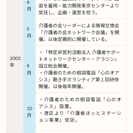
4
習を雇用・能力開発東京センターより
月
受託し、企画・運営を担う。
介護者の会リーダーによる情報交換会
5
「介護者の会ネットワーク会議」を開
月
催。以後定期的に開催している。
・「特定非営利活動法人 介護者サポー
2003
トネットワークセンター・アラジン」
年
9
設立総会開催。
月
・介護者のための相談電話「心のオア
シス」聴き手ボランティア第１回研修
開催。以後毎年開催。
・介護者のための相談電話「心のオ
アシス」設置。
10
・港区より「介護者ほっとステーシ
月
ョン事業」受託。