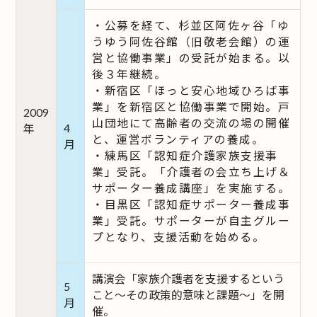
・公募を経て、杉並区阿佐ヶ谷「ゆ
うゆう阿佐谷館（旧敬老会館）の運
営と協働事業」の受託が始まる。以
後３年継続。
・新宿区「ほっと安心地域ひろば事
業」を新宿区と協働事業で開始。戸
2009
山団地にて高齢者の交流の場の開催
4
年
と、運営ボランティアの養成。
月
・練馬区「認知症介護家族支援事
業」受託。「介護者の会立ち上げ＆
サポーター養成講座」を実施する。
・目黒区「認知症サポーター養成事
業」受託。サポーターが自主グルー
プとなり、支援活動を始める。
講演会「家族介護者を支援するという
5
こと～その政策的意味と課題～」を開
月
催。