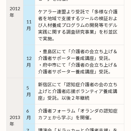
2012
ケアラー連盟より受託で「多様な介護
年
者を地域で支援するツールの検証およ
11
び人材養成プログラムの開発等モデル
月
実践に関する調査研究事業」を杉並区
で実施。
・豊島区にて「介護者の会立ち上げ＆
12
介護者サポーター養成講座」受託。
月
・府中市にて「介護者の会立ち上げ＆
介護者サポーター養成講座」受託。
新宿区にて「認知症介護者の会の立ち
5
上げと介護者応援ボランティア養成講
月
座」受託。以後２年継続
6
介護者フォーラム「オランダの認知症
2013
月
カフェから学ぶ」を開催。
年
7
講演会「ドラッカーと介護者支援」を