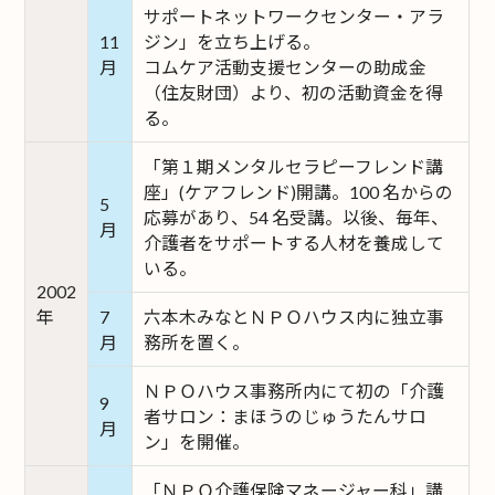
サポートネットワークセンター・アラ
11
ジン」を立ち上げる。
月
コムケア活動支援センターの助成金
（住友財団）より、初の活動資金を得
る。
「第１期メンタルセラピーフレンド講
座」(ケアフレンド)開講。100 名からの
5
応募があり、54 名受講。以後、毎年、
月
介護者をサポートする人材を養成して
いる。
2002
年
7
六本木みなとＮＰＯハウス内に独立事
月
務所を置く。
ＮＰＯハウス事務所内にて初の「介護
9
者サロン：まほうのじゅうたんサロ
月
ン」を開催。
「ＮＰＯ介護保険マネージャー科」講