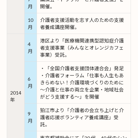
月
開催。
10
介護者支援活動を志す人のための支援
月
者養成講座開催。
港区より「医療機関連携型認知症介護
4
者支援事業（みんなとオレンジカフェ
月
事業）受託。
・「全国介護者支援団体連合会」発足
・介護者フォーラム「仕事も人生もあ
6
きらめない！介護環境づくりのために
月
～介護と仕事の両立を企業・地域社会
2014
がどう支援する～」を開催
年
狛江市より「介護者の会立ち上げと介
9
護者応援ボランティア養成講座」受
月
託。
東京都補助金にて「30 代、40 代のシン