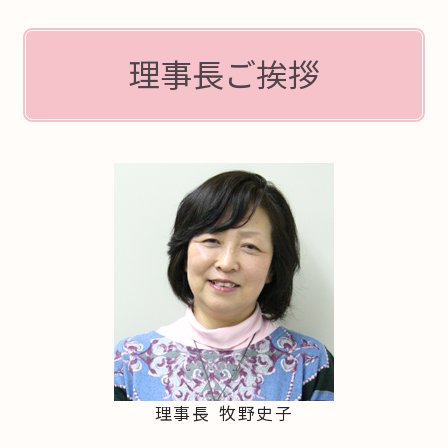
理事長ご挨拶
理事長 牧野史子