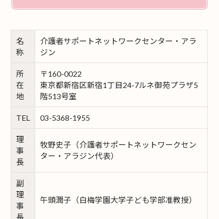
名
介護者サポートネットワークセンター・
アラ
称
ジン
所
〒160-0022
在
東京都新宿区新宿1丁目24-7ルネ御苑プラザ5
地
階513号室
TEL
03-5368-1955
理
牧野史子（
介護者サポートネットワークセン
事
ター・
アラジン
代表）
長
副
理
午頭潤子（白梅学園大学子ども学部准教授）
事
長