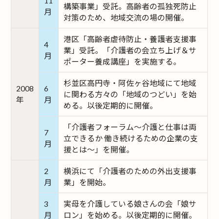
11
構築事業」受託。高齢者の孤独死防止
月
対策のため、地域交流の場の開催。
港区「高齢者虐待防止・養護者支援事
4
業」受託。「介護者の会立ち上げ＆サ
月
ポーター養成講座」を実施する。
杉並区高円寺・阿佐ヶ谷地域にて地域
2008
6
に関わる方々の「地域のつどい」を始
年
月
める。以後定期的に開催。
「介護者フォーラム～介護と仕事は両
7
立できるか 働き続けるための企業の支
月
援とは～」を開催。
2
横浜にて「介護者のための外出支援事
月
業」を開始。
3
実母を介護している娘さんの会「娘サ
月
ロン」を始める。以後定期的に開催。