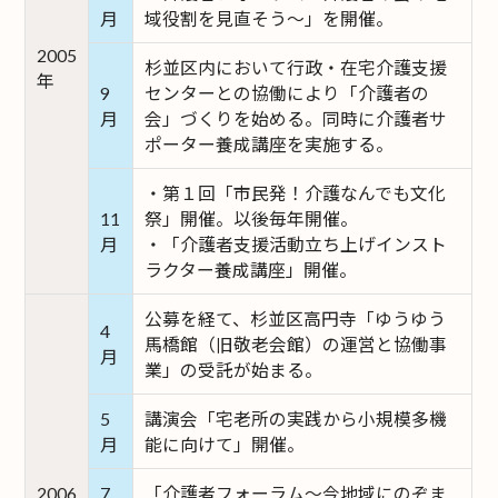
月
域役割を見直そう～」を開催。
2005
杉並区内において行政・在宅介護支援
年
9
センターとの協働により「介護者の
月
会」づくりを始める。同時に介護者サ
ポーター養成講座を実施する。
・第１回「市民発！介護なんでも文化
11
祭」開催。以後毎年開催。
月
・「介護者支援活動立ち上げインスト
ラクター養成講座」開催。
公募を経て、杉並区高円寺「ゆうゆう
4
馬橋館（旧敬老会館）の運営と協働事
月
業」の受託が始まる。
5
講演会「宅老所の実践から小規模多機
月
能に向けて」開催。
2006
7
「介護者フォーラム～今地域にのぞま