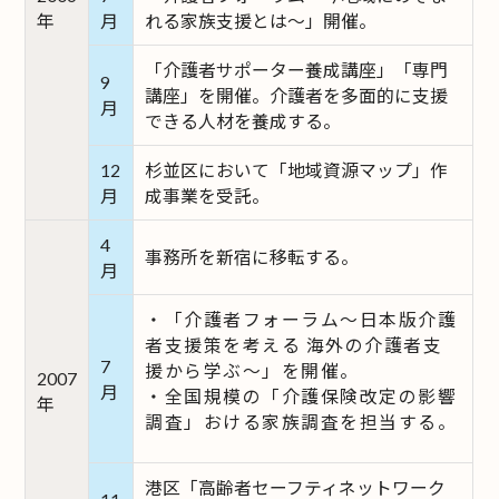
年
月
れる家族支援とは～」開催。
「介護者サポーター養成講座」「専門
9
講座」を開催。介護者を多面的に支援
月
できる人材を養成する。
12
杉並区において「地域資源マップ」作
月
成事業を受託。
4
事務所を新宿に移転する。
月
・「介護者フォーラム～日本版介護
者支援策を考える 海外の介護者支
7
援から学ぶ～」を開催。
2007
月
・全国規模の「介護保険改定の影響
年
調査」おける家族調査を担当する。
港区「高齢者セーフティネットワーク